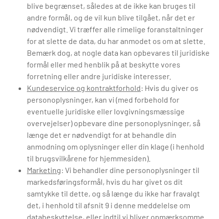
blive begrænset, således at de ikke kan bruges til
andre formål, og de vil kun blive tilgået, når det er
nødvendigt. Vi træffer alle rimelige foranstaltninger
for at slette de data, du har anmodet os om at slette.
Bemærk dog, at nogle data kan opbevares til juridiske
formål eller med henblik på at beskytte vores
forretning eller andre juridiske interesser.
Kundeservice og kontraktforhold
: Hvis du giver os
personoplysninger, kan vi (med forbehold for
eventuelle juridiske eller lovgivningsmæssige
overvejelser) opbevare dine personoplysninger, så
længe det er nødvendigt for at behandle din
anmodning om oplysninger eller din klage (i henhold
til brugsvilkårene for hjemmesiden).
Marketing
: Vi behandler dine personoplysninger til
markedsføringsformål, hvis du har givet os dit
samtykke til dette, og så længe du ikke har fravalgt
det, i henhold til afsnit 9 i denne meddelelse om
databeskyttelse, eller indtil vi bliver opmærksomme