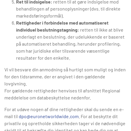
Ret til indsigelse:
retten til at gøre indsigelse mod
behandlingen af personoplysninger (dvs. til direkte
markedsføringsformål).
Rettigheder i forbindelse med automatiseret
individuel beslutningstagning:
retten til ikke at blive
underlagt en beslutning, der udelukkende er baseret
på automatiseret behandling, herunder profilering,
som har juridiske eller tilsvarende væsentlige
resultater for den enkelte.
Vi vil besvare din anmodning så hurtigt som muligt og inden
for den tidsramme, der er angivet i den gældende
lovgivning.
For gældende rettigheder henvises til afsnittet Regional
meddelelse om databeskyttelse nedenfor.
For at udøve nogen af dine rettigheder skal du sende en e-
mail til
dpo@euronetworldwide.com
. For at beskytte dit
privatliv og opretholde sikkerheden tager vi de nødvendige
skridt til at bekræfte din identitet og kan bede dig om at