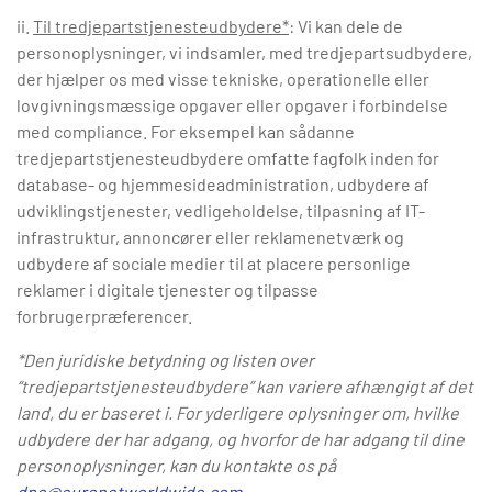
ii.
Til tredjepartstjenesteudbydere*
: Vi kan dele de
personoplysninger, vi indsamler, med tredjepartsudbydere,
der hjælper os med visse tekniske, operationelle eller
lovgivningsmæssige opgaver eller opgaver i forbindelse
med compliance. For eksempel kan sådanne
tredjepartstjenesteudbydere omfatte fagfolk inden for
database- og hjemmesideadministration, udbydere af
udviklingstjenester, vedligeholdelse, tilpasning af IT-
infrastruktur, annoncører eller reklamenetværk og
udbydere af sociale medier til at placere personlige
reklamer i digitale tjenester og tilpasse
forbrugerpræferencer.
*Den juridiske betydning og listen over
“tredjepartstjenesteudbydere” kan variere afhængigt af det
land, du er baseret i. For yderligere oplysninger om, hvilke
udbydere der har adgang, og hvorfor de har adgang til dine
personoplysninger, kan du kontakte os på
dpo@euronetworldwide.com
.