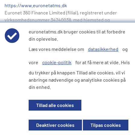
https://www.euronetatms.dk
Euronet 360 Finance Limited (filial), registreret under
virksomhedsnummer 34740038, med hjemsted og
hovedhandelsadresse på Peterdalsvej 1A, 3. sal, 2770
euronetatms.dk bruger cookies til at forbedre
Kastrup, Danmark
din oplevelse.
Estland
Læs vores meddelelse om
datasikkerhed
og
https://www.euronetatms.ee
Euronet 360 Finance Limited (filial), registreret under
vore
cookie-politik
for at få mere at vide. Hvis
virksomhedsnummer 14756049, med hjemsted og
du trykker på knappen Tillad alle cookies, vil vi
hovedhandelsadresse på Harju maakond, Tallinn, Kesklinna
anbringe nødvendige og analytiske cookies på
linnaosa, Toompuiestee 30, 10149, Estland
din enhed.
Frankrig
https://www.euronetatms.fr
Tillad alle cookies
Euronet Services SAS, registreret under
virksomhedsnummer 878 585 223 00026, med hjemsted og
hoveduddannelsesadresse på 34 Rue Henri Barbusse 107
Deaktiver cookies
Tilpas cookies
Ruue du 19 Mars 1962, 92230 Gennevilliers, Paris, Frankrig